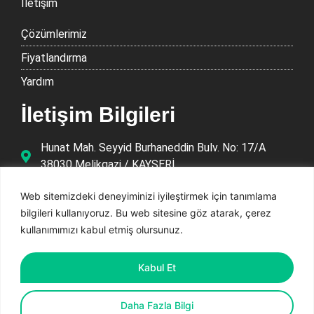
İletişim
Çözümlerimiz
Fiyatlandırma
Yardım
İletişim Bilgileri
Hunat Mah. Seyyid Burhaneddin Bulv. No: 17/A
38030 Melikgazi / KAYSERİ
0850 811 86 38
Web sitemizdeki deneyiminizi iyileştirmek için tanımlama
info@ksarj.com
bilgileri kullanıyoruz. Bu web sitesine göz atarak, çerez
kullanımımızı kabul etmiş olursunuz.
© 2024| K-Şarj Tüm Hakları Saklıdır.
Kabul Et
Bilgi Ekranı
Çerez Politikası
Kişisel Verilerin Korunması
Gizlilik Politikası
Veri Politikası
Daha Fazla Bilgi