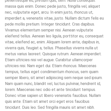
pellentesque eu, pretium quis, sem. Nulla consequat
massa quis enim. Donec pede justo, fringilla vel, aliquet
nec, vulputate eget, arcu. In enim justo, rhoncus ut,
imperdiet a, venenatis vitae, justo. Nullam dictum felis eu
pede mollis pretium. Integer tincidunt. Cras dapibus.
Vivamus elementum semper nisi. Aenean vulputate
eleifend tellus. Aenean leo ligula, porttitor eu, consequat
vitae, eleifend ac, enim. Aliquam lorem ante, dapibus in,
viverra quis, feugiat a, tellus. Phasellus viverra nulla ut
metus varius laoreet. Quisque rutrum. Aenean imperdiet.
Etiam ultricies nisi vel augue. Curabitur ullamcorper
ultricies nisi. Nam eget dui. Etiam rhoncus. Maecenas
tempus, tellus eget condimentum rhoncus, sem quam
semper libero, sit amet adipiscing sem neque sed ipsum.
Nam quam nunc, blandit vel, luctus pulvinar, hendrerit id,
lorem. Maecenas nec odio et ante tincidunt tempus.
Donec vitae sapien ut libero venenatis faucibus. Nullam
quis ante. Etiam sit amet orci eget eros faucibus
tincidunt. Duis leo. Sed fringilla mauris sit amet nibh.