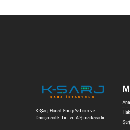
слотокінг казино офіційний сайт
1xbet.kz
info-uz@1xbet team.com pochta
M
Ana
K-Şarj, Hunat Enerji Yatırım ve
Hak
Danışmanlık Tic. ve A.Ş markasıdır.
Şar