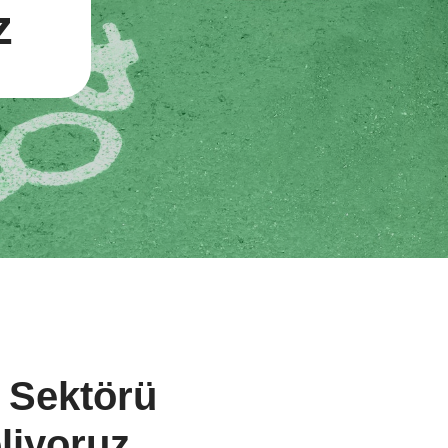
z
k Sektörü
liyoruz