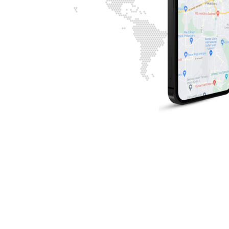
pin up uzbekistan
1xbet.kz
1хбет кз
1хбет
1xbet.kz