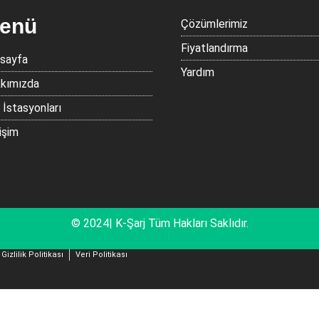
enü
Çözümlerimiz
Fiyatlandırma
sayfa
Yardım
kımızda
j İstasyonları
işim
© 2024| K-Şarj Tüm Hakları Saklıdır.
Gizlilik Politikası
Veri Politikası