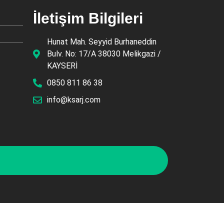
İletişim Bilgileri
Hunat Mah. Seyyid Burhaneddin
Bulv. No: 17/A 38030 Melikgazi /
KAYSERİ
0850 811 86 38
info@ksarj.com