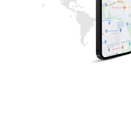
pin up uzbekistan
1xbet.kz
1хбет кз
1хбет
1xbet.kz