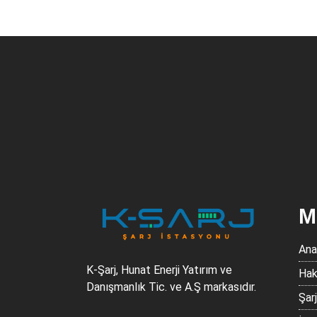
слотокінг казино офіційний сайт
1xbet.kz
info-uz@1xbet team.com pochta
M
Ana
K-Şarj, Hunat Enerji Yatırım ve
Hak
Danışmanlık Tic. ve A.Ş markasıdır.
Şar