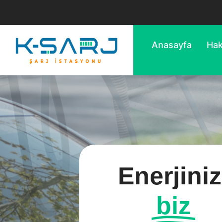
Anasayfa
Hak
Enerjiniz
biz