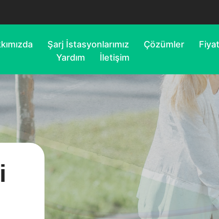
kımızda
Şarj İstasyonlarımız
Çözümler
Fiya
Yardım
İletişim
i