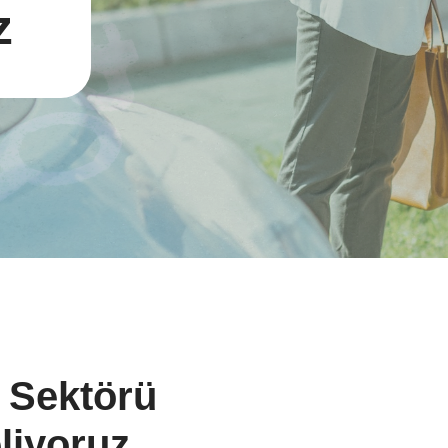
z
k Sektörü
liyoruz